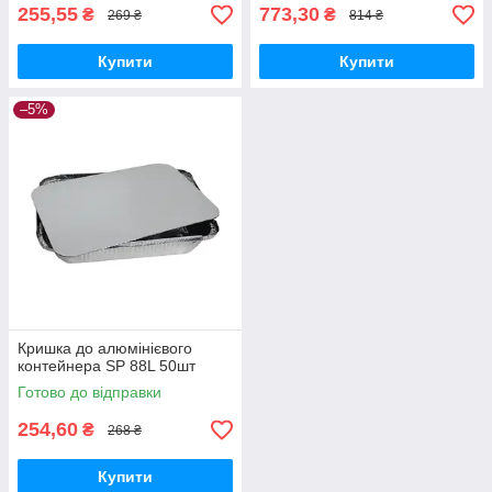
255,55
773,30
₴
₴
269 ₴
814 ₴
Купити
Купити
–5%
Кришка до алюмінієвого
контейнера SP 88L 50шт
Готово до відправки
254,60
₴
268 ₴
Купити