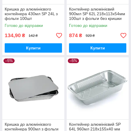
Кришка до алюмінієвого
Контейнер алюмінієвий
контейнера 430мл SP 24L з
900мл SP 62L 218х113х54мм
фольги 100шт
100шт з фольги без кришки
Готово до відправки
Готово до відправки
134,90
874
₴
₴
142 ₴
920 ₴
Купити
Купити
–5%
–5%
Кришка до алюмінієвого
Контейнер алюмінієвий SP
контейнера 900мл з фольги
64L 960мл 218х155х40 мм