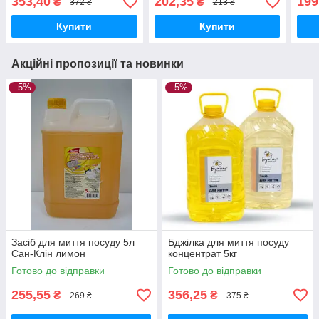
353,40
202,35
199
₴
₴
372 ₴
213 ₴
Купити
Купити
Акційні пропозиції та новинки
–5%
–5%
Засіб для миття посуду 5л
Бджілка для миття посуду
Сан-Клін лимон
концентрат 5кг
Готово до відправки
Готово до відправки
255,55
356,25
₴
₴
269 ₴
375 ₴