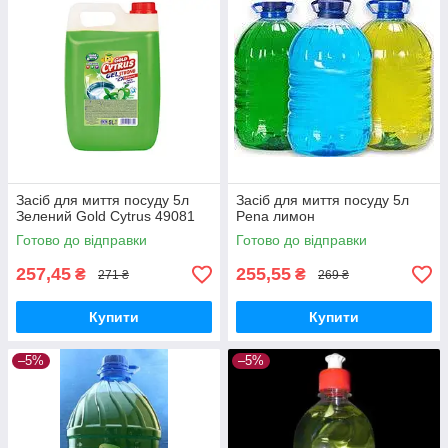
Засіб для миття посуду 5л
Засіб для миття посуду 5л
Зелений Gold Cytrus 49081
Pena лимон
Готово до відправки
Готово до відправки
257,45
255,55
₴
₴
271 ₴
269 ₴
Купити
Купити
–5%
–5%