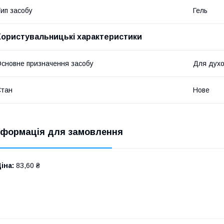
ип засобу
Гель
Користувальницькі характеристики
сновне призначення засобу
Для духо
Стан
Нове
нформація для замовлення
іна:
83,60 ₴