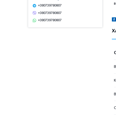
в
+380739780807
+380739780807
+380739780807
Х
В
К
В
О