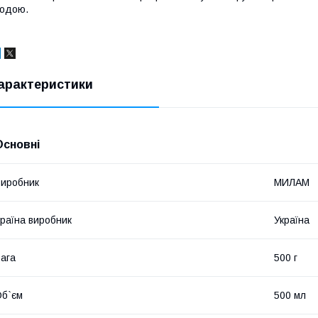
одою.
арактеристики
Основні
иробник
МИЛАМ
раїна виробник
Україна
ага
500 г
б`єм
500 мл