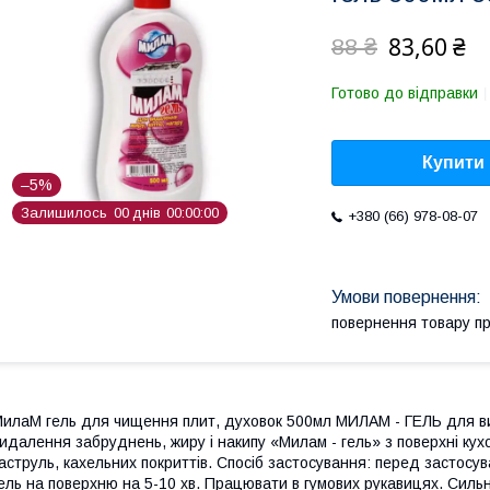
83,60 ₴
88 ₴
Готово до відправки
Купити
–5%
Залишилось
0
0
днів
0
0
0
0
0
0
+380 (66) 978-08-07
повернення товару п
илаМ гель для чищення плит, духовок 500мл МИЛАМ - ГЕЛЬ для вида
идалення забруднень, жиру і накипу «Милам - гель» з поверхні кух
аструль, кахельних покриттів. Спосіб застосування: перед застос
ель на поверхню на 5-10 хв. Працювати в гумових рукавицях. Силь