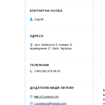
Сергій
вул. Ізюмська 5, поверх 6,
приміщення 17, Київ, Україна
+380 (66) 978-08-07
М
в
http://Cooler.In.UA
к
coolerinua@gmail.com
г