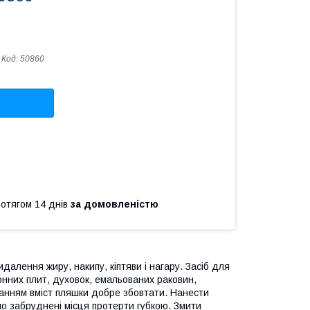
Код:
50860
ротягом 14 днів
за домовленістю
лення жиру, накипу, кіптяви і нагару. Засіб для
онних плит, духовок, емальованих раковин,
уванням вміст пляшки добре збовтати. Нанести
но забруднені місця протерти губкою. Змити