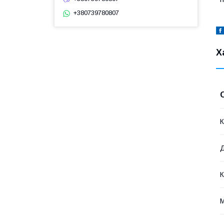
+380739780807
Х
К
К
М