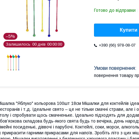
Готово до відправки
Купити
–5%
Залишилось
0
0
днів
0
0
0
0
0
0
+380 (66) 978-08-07
повернення товару п
ішалка "Яблуко" кольорова 100шт 18см Мішалки для коктейлів ідеал
есторанів і т.д. Ідеальне свято – це не тільки смачні страви, але і 
толу і спробувати щось смачненьке. Ідеально підходять для додава
бов’язкова складова будь-якого свята будь то вечірка, день народ
імейні посиденькі, діввочі і парубочі. Коктейлі, соки, морси, алког
х прикрасити гарними прикрасами для напоїв. Зробіть літо з цих м
апою. Мішалки виготовленні з безпечного харчового пластику і барв