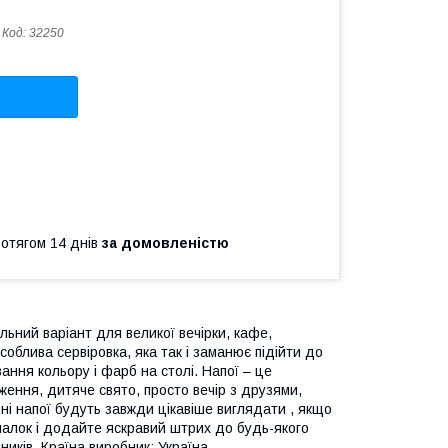
Код:
32250
ротягом 14 днів
за домовленістю
ьний варіант для великої вечірки, кафе,
особлива сервіровка, яка так і заманює підійти до
ння кольору і фарб на столі. Напої – це
ження, дитяче свято, просто вечір з друзями,
ольні напої будуть завжди цікавіше виглядати , якщо
ішалок і додайте яскравий штрих до будь-якого
ників. Країна виробник: Україна