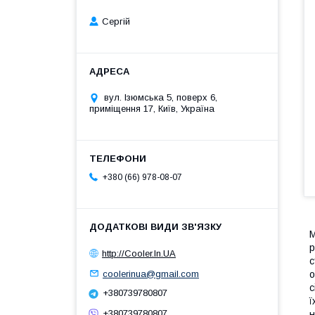
Сергій
вул. Ізюмська 5, поверх 6,
приміщення 17, Київ, Україна
+380 (66) 978-08-07
М
р
http://Cooler.In.UA
с
coolerinua@gmail.com
о
с
+380739780807
ї
+380739780807
н