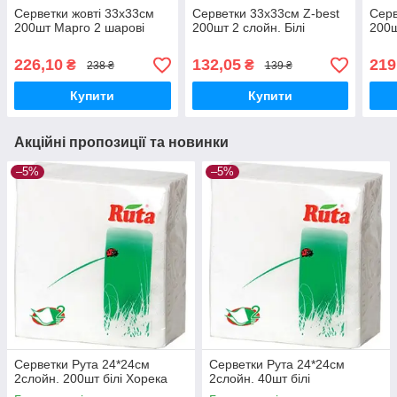
Серветки жовті 33х33см
Серветки 33х33см Z-best
Серв
200шт Марго 2 шарові
200шт 2 слойн. Білі
200ш
226,10
132,05
219
₴
₴
238 ₴
139 ₴
Купити
Купити
Акційні пропозиції та новинки
–5%
–5%
Серветки Рута 24*24см
Серветки Рута 24*24см
2слойн. 200шт білі Хорека
2слойн. 40шт білі