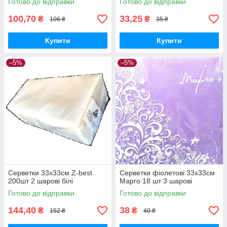
Готово до відправки
Готово до відправки
100,70
33,25
₴
₴
106 ₴
35 ₴
Купити
Купити
–5%
–5%
Серветки 33х33см Z-best
Серветки фіолетові 33х33см
200шт 2 шарові білі
Марго 18 шт 3 шарові
Готово до відправки
Готово до відправки
144,40
38
₴
₴
152 ₴
40 ₴