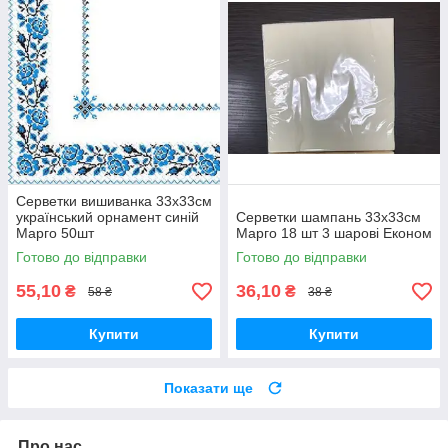
Серветки вишиванка 33х33см
український орнамент синій
Серветки шампань 33х33см
Марго 50шт
Марго 18 шт 3 шарові Економ
Готово до відправки
Готово до відправки
55,10
36,10
₴
₴
58 ₴
38 ₴
Купити
Купити
Показати ще
Про нас