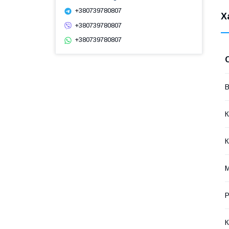
+380739780807
Х
+380739780807
+380739780807
В
К
К
М
Р
К