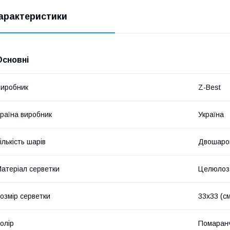
арактеристики
Основні
иробник
Z-Best
раїна виробник
Україна
ількість шарів
Двошаро
атеріал серветки
Целюлоз
озмір серветки
33х33 (с
олір
Помаран