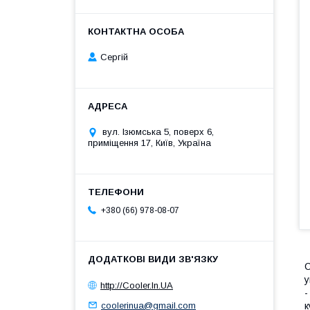
Сергій
вул. Ізюмська 5, поверх 6,
приміщення 17, Київ, Україна
+380 (66) 978-08-07
С
у
http://Cooler.In.UA
-
coolerinua@gmail.com
к