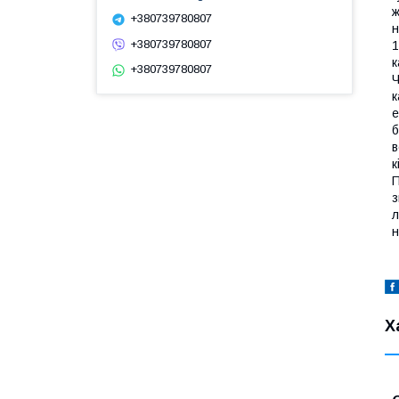
ж
+380739780807
н
+380739780807
1
к
+380739780807
Ч
к
е
б
в
к
П
з
л
н
Х