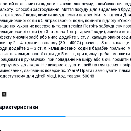
орсткій воді; - миття підлоги з кахлю, лінолеуму; - пом'якшення в
альоту. Способи застосування: Миття посуду Для видалення бруду 
 літрі гарячої води, вимити посуд, змити водою. Миття підлоги Для
альцинованої соди в 5 літрах гарячої води, помийте підлогу м'якою
ищення кухонних поверхонь та сантехніки Потріть забруднену по
альцинованої соди (до 3 ст. л. на 1 літр гарячої води), змийте в
фекту миючий засіб або мило додайте 3 ст. л. кальцинованої соди
ілизну 2 – 4 години в теплому (30 – 400С) розчині, - 3 ст. л. каль
оди додайте 2 – 3 ст. л. кальцинованої соди в барабан пральної
ількість кальцинованої соди до 5 ст. л., при цьому треба зменшити
рацювати в рукавичках, при попаданні на шкіру або в очі, промити 
вернутися до лікаря. Не використовувати засіб на глянцевих, полі
амінованих, лакованих поверхнях. Увага! Прати і замочувати тільки 
едоступному для дітей місці. Код товару: 50048
арактеристики