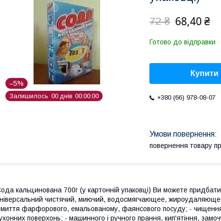
68,40 ₴
72 ₴
Готово до відправки
Купити
–5%
Залишилось
0
0
днів
0
0
0
0
0
0
+380 (66) 978-08-07
повернення товару п
ода кальцинована 700г (у картонній упаковці) Ви можете придбати 
ніверсальний чистячий, миючий, водосмягчающее, жироудаляющее
 миття фарфорового, емальованому, фаянсового посуду; - чищення 
ухонних поверхонь; - машинного і ручного прання, кип'ятіння, замо