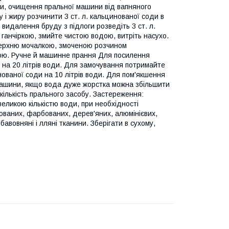
оди, очищення пральної машини від вапняного
і жиру розчинити 3 ст. л. кальцинованої соди в
 видалення бруду з підлоги розведіть 3 ст. л.
 ганчіркою, змийте чистою водою, витріть насухо.
верхню мочалкою, змоченою розчином
одою. Ручне й машинне прання Для посилення
 на 20 літрів води. Для замочування потримайте
цинованої соди на 10 літрів води. Для пом'якшення
 машини, якщо вода дуже жорстка можна збільшити
 кількість прального засобу. Застереження:
великою кількістю води, при необхідності
рованих, фарбованих, дерев'яних, алюмінієвих,
бавовняні і лляні тканини. Зберігати в сухому,