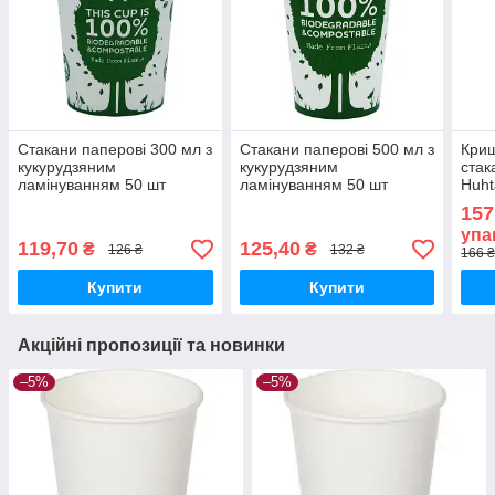
Стакани паперові 300 мл з
Стакани паперові 500 мл з
Криш
кукурудзяним
кукурудзяним
стак
ламінуванням 50 шт
ламінуванням 50 шт
Huht
16
157
упа
119,70
125,40
₴
₴
126 ₴
132 ₴
166 ₴
Купити
Купити
Акційні пропозиції та новинки
–5%
–5%