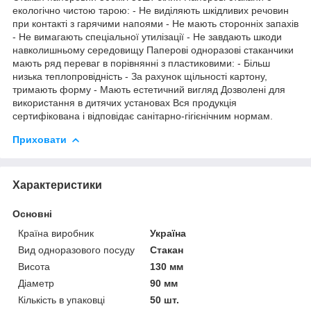
екологічно чистою тарою: - Не виділяють шкідливих речовин
при контакті з гарячими напоями - Не мають сторонніх запахів
- Не вимагають спеціальної утилізації - Не завдають шкоди
навколишньому середовищу Паперові одноразові стаканчики
мають ряд переваг в порівнянні з пластиковими: - Більш
низька теплопровідність - За рахунок щільності картону,
тримають форму - Мають естетичний вигляд Дозволені для
використання в дитячих установах Вся продукція
сертифікована і відповідає санітарно-гігієнічним нормам.
Приховати
Характеристики
Основні
Країна виробник
Україна
Вид одноразового посуду
Стакан
Висота
130 мм
Діаметр
90 мм
Кількість в упаковці
50 шт.