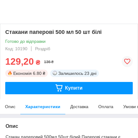
Стакани паперові 500 мл 50 шт білі
Готово до відправки
Код: 10190
Роздріб
129,20
₴
136 ₴
Економія
6.80 ₴
Залишилось
23 дні
Купити
Опис
Характеристики
Доставка
Оплата
Умови 
Опис
Стакан паперовий 500мл 50шт білий Паперові стакани є