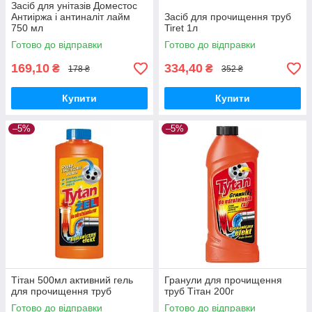
Засіб для унітазів Доместос
Антиіржа і антиналіт лайм
Засіб для прочищення труб
750 мл
Tiret 1л
Готово до відправки
Готово до відправки
169,10
334,40
₴
₴
178 ₴
352 ₴
Купити
Купити
–5%
–5%
Тітан 500мл активний гель
Гранули для прочищення
для прочищення труб
труб Тітан 200г
Готово до відправки
Готово до відправки