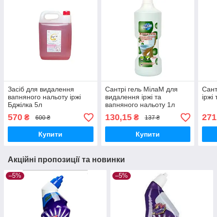
Засіб для видалення
Сантрі гель МілаМ для
Сант
вапняного нальоту іржі
видалення іржі та
іржі
Бджілка 5л
вапняного нальоту 1л
55096
570
130,15
271
₴
₴
600 ₴
137 ₴
Купити
Купити
Акційні пропозиції та новинки
–5%
–5%