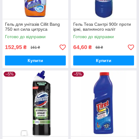
Гель для унітазів Cillit Bang
Гель Теза Сантрі 900г проти
750 мл сила цитруса
іржі, вапняного наліт
Готово до відправки
Готово до відправки
152,95
64,60
₴
₴
161 ₴
68 ₴
Купити
Купити
–5%
–5%