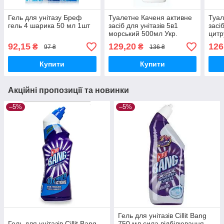
Гель для унітазу Бреф
Туалетне Каченя активне
Туал
гель 4 шарика 50 мл 1шт
засіб для унітазів 5в1
засі
морський 500мл Укр.
цитр
92,15
129,20
126
₴
₴
97 ₴
136 ₴
Купити
Купити
Акційні пропозиції та новинки
–5%
–5%
Гель для унітазів Cillit Bang
Гель для унітазів Cillit Bang
750 мл сила відбілювання