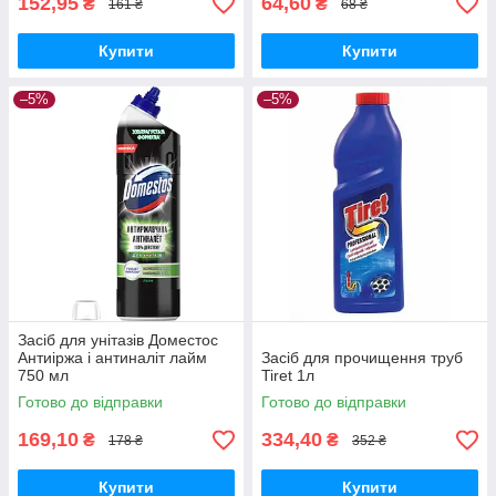
152,95
64,60
₴
₴
161 ₴
68 ₴
Купити
Купити
–5%
–5%
Засіб для унітазів Доместос
Антиіржа і антиналіт лайм
Засіб для прочищення труб
750 мл
Tiret 1л
Готово до відправки
Готово до відправки
169,10
334,40
₴
₴
178 ₴
352 ₴
Купити
Купити