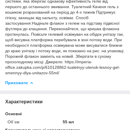
системи, яка зберігає однакову ефективність гелю від
першого до останнього змивання. Туалетний Каченя гель з
кошиком розрахований на період до 4-х тижнів Підтримує
гігієну, захищає від нальоту, освіжає. Спосіб
застосування:Надіньте флакон з гелем на підставу підвісної
футляра до клацання. Переконайтеся, що кришка флакона
проткнулась. Повісьте гелевий освіжувач на обідок унітазу так,
щоб висувна платформа перебувала в зоні потоку води. При
необхідності платформа освіжувача може висуватися ближче
до краю унітазу і потоку води, як показано на рис. на упаковці.
Порожній флакон замініть на новий. Зберігати в сухому
прохолодному місці. Джерело: https://imperia-
office.zakupka.com/p/610128862-tualetnyy-utenok-lesnoy-gel-
smennyy-dlya-unitazov-55ml/
Приховати
Характеристики
Основні
Об`єм
55 мл
Користувальницькі характеристики