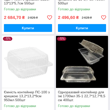
13*13*5,7см 550шт
500шт
Готово до відправки
Готово до відправки
2 684,70
2 496,60
₴
₴
2 826 ₴
2 628 ₴
Купити
Купити
–5%
–5%
Ємність контейнер ПС-100 з
Одноразовий контейнер для
кришкою 13,2*13,2*9см
їжі 1700мл 35-1 22,7*12,7*8,5
950мл 500шт
см 400шт.
Готово до відправки
Готово до відправки