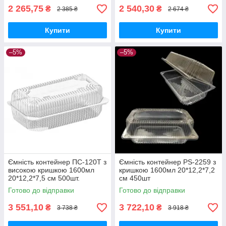
2 265,75
2 540,30
₴
₴
2 385 ₴
2 674 ₴
Купити
Купити
–5%
–5%
Ємність контейнер ПС-120Т з
Ємність контейнер РЅ-2259 з
високою кришкою 1600мл
кришкою 1600мл 20*12,2*7,2
20*12,2*7,5 см 500шт.
см 450шт
Готово до відправки
Готово до відправки
3 551,10
3 722,10
₴
₴
3 738 ₴
3 918 ₴