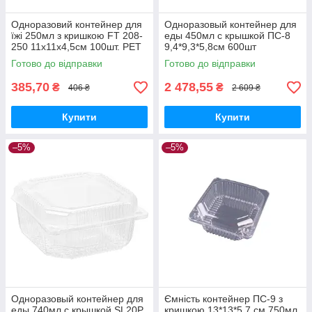
Одноразовий контейнер для
Одноразовый контейнер для
їжі 250мл з кришкою FT 208-
еды 450мл с крышкой ПС-8
250 11х11х4,5см 100шт. РЕТ
9,4*9,3*5,8см 600шт
Готово до відправки
Готово до відправки
385,70
2 478,55
₴
₴
406 ₴
2 609 ₴
Купити
Купити
–5%
–5%
Одноразовый контейнер для
Ємність контейнер ПС-9 з
еды 740мл с крышкой SL20Р
кришкою 13*13*5,7 см 750мл