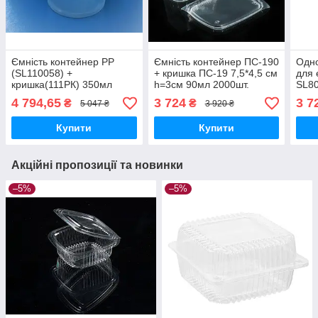
Ємність контейнер РР
Ємність контейнер ПС-190
Одн
(SL110058) +
+ кришка ПС-19 7,5*4,5 см
для 
кришка(111РК) 350мл
h=3см 90мл 2000шт.
SL80
d=11,5 см h=7см 1000шт.
120
4 794,65
3 724
3 7
₴
₴
5 047 ₴
3 920 ₴
Купити
Купити
Акційні пропозиції та новинки
–5%
–5%