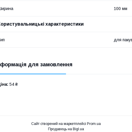
Ширина
100 мм
Користувальницькі характеристики
ип
для паку
нформація для замовлення
іна:
54 ₴
Сайт створений на маркетплейсі
Prom.ua
Продавець на Bigl.ua