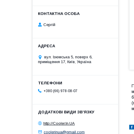
Сергій
вул. Ізюмська 5, поверх 6,
приміщення 17, Київ, Україна
П
+380 (66) 978-08-07
м
б
(
м
http://Cooler.In.UA
coolerinua@gmail.com