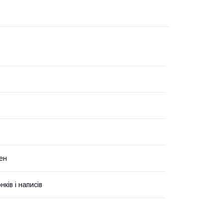
ен
ків і написів