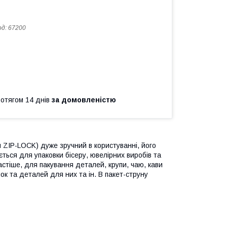
од:
67200
ротягом 14 днів
за домовленістю
 ZIP-LOCK) дуже зручний в користуванні, його
ться для упаковки бісеру, ювелірних виробів та
частіше, для пакування деталей, крупи, чаю, кави
ок та деталей для них та ін. В пакет-струну