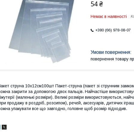
54 ₴
Немає в наявності
К
+380 (66) 978-08-07
повернення товару п
акет струна 10х12см100шт Пакет-струна (пакет зі струнним замком
ожна закрити за допомогою двох пальців. Найчастіше використовує
іжутерії (маленькі розміри). Великі розміри використовуються, най
при продажу в роздріб, розсипом), речей, аксесуарів, дитячих іграш
ожна упакувати все що завгодно, головне щоб розмір підходив.