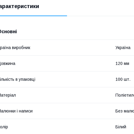
арактеристики
Основні
раїна виробник
Україна
Довжина
120 мм
ількість в упаковці
100 шт.
атеріал
Поліетил
алюнки і написи
Без малюн
олір
Білий