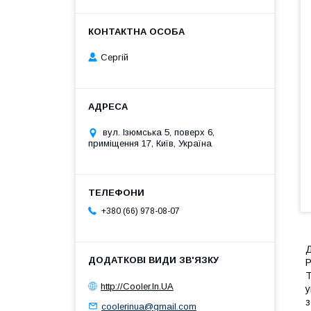
Сергій
вул. Ізюмська 5, поверх 6,
приміщення 17, Київ, Україна
+380 (66) 978-08-07
Д
Р
Т
http://Cooler.In.UA
у
з
coolerinua@gmail.com