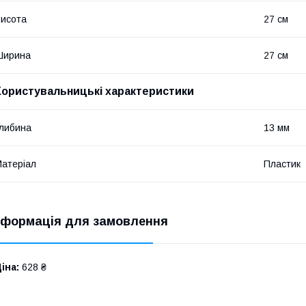
исота
27 см
Ширина
27 см
Користувальницькі характеристики
либина
13 мм
атеріал
Пластик
нформація для замовлення
іна:
628 ₴