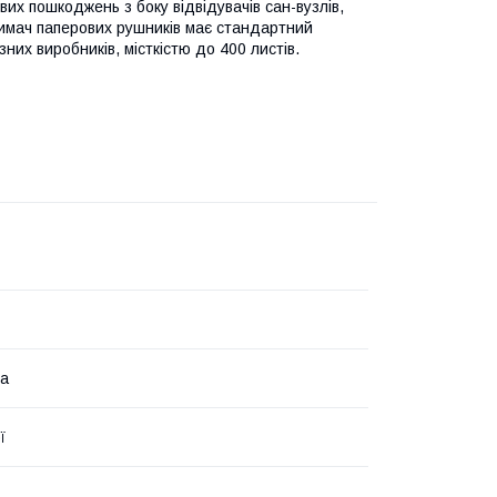
их пошкоджень з боку відвідувачів сан-вузлів,
римач паперових рушників має стандартний
них виробників, місткістю до 400 листів.
на
ї