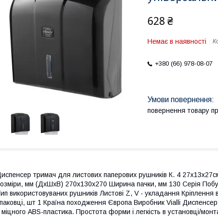
628 ₴
Немає в наявності
К
+380 (66) 978-08-07
повернення товару п
испенсер тримач для листових паперових рушників К. 4 27х13х27с
озміри, мм (ДхШхВ) 270x130x270 Ширина пачки, мм 130 Серія Побут
ип використовуваних рушників Листові Z, V - укладання Кріплення в
паковці, шт 1 Країна походження Європа Виробник Vialli Диспенсер
 міцного ABS-пластика. Простота форми і легкість в установці/мон