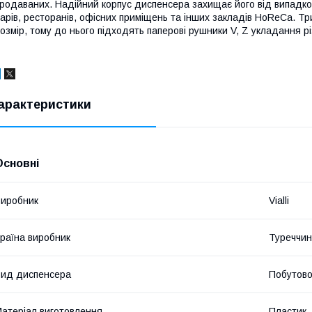
родаваних. Надійний корпус диспенсера захищає його від випадков
арів, ресторанів, офісних приміщень та інших закладів HoReCa. Т
озмір, тому до нього підходять паперові рушники V, Z укладання різ
арактеристики
Основні
иробник
Vialli
раїна виробник
Туреччи
ид диспенсера
Побутово
атеріал виготовлення
Пластик