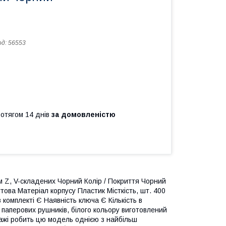
од:
56553
ротягом 14 днів
за домовленістю
м Z, V-складених Чорний Колір / Покриття Чорний
ова Матеріал корпусу Пластик Місткість, шт. 400
 комплекті Є Наявність ключа Є Кількість в
 паперових рушників, білого кольору виготовлений
тажі робить цю модель однією з найбільш