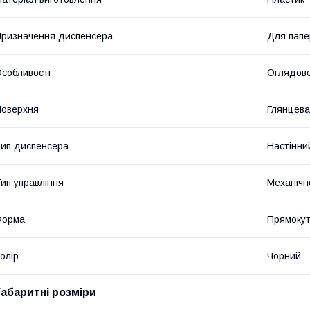
ризначення диспенсера
Для папе
собливості
Оглядове
оверхня
Глянцева
ип диспенсера
Настінни
ип управління
Механічн
Форма
Прямоку
олір
Чорний
Габаритні розміри