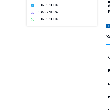
п
+380739780807
б
р
+380739780807
+380739780807
Х
В
К
В
М