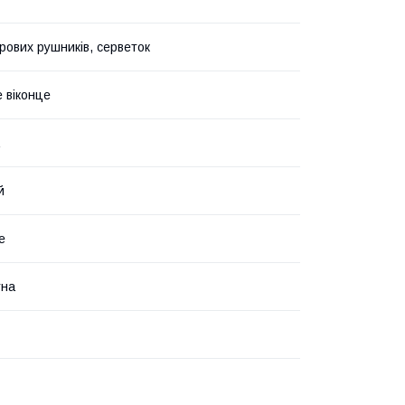
рових рушників, серветок
 віконце
й
е
тна