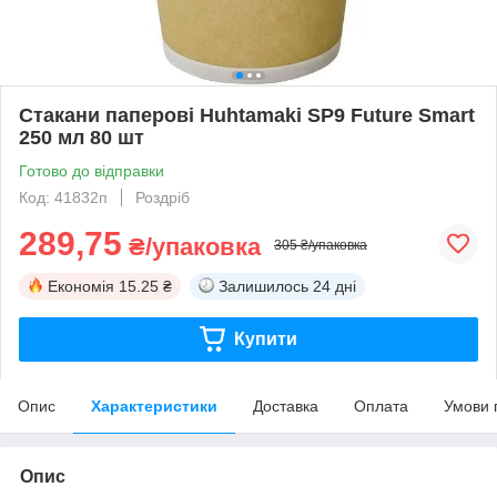
Стакани паперові Huhtamaki SP9 Future Smart
250 мл 80 шт
Готово до відправки
Код: 41832п
Роздріб
289,75
₴/упаковка
305 ₴/упаковка
Економія
15.25 ₴
Залишилось
24 дні
Купити
Опис
Характеристики
Доставка
Оплата
Умови 
Опис