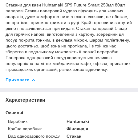
Стакани для кави Huhtamaki SP9 Future Smart 250мл 80шт
паперові Стакан паперовий чудово підходить для кавових
апаратів, дуже комфортно пити з такого склянки, не обпікає,
не протікає, приємно тримати в руці. Край горловини загнутий
рівно і не зачіпляється при видачі. Стакан паперовий 1-шар
для гарячих напоїв, виготовлений з картону, зсередини ця
посуд покрита тонким, в декілька мікрон, шаром поліетилену,
цього достатньо, щоб вона не протікала, і в той же час
зберегла в подальшому можливість її повної переробки.
Паперова одноразовий посуд користується великою
популярністю на літніх майданчиках кафе, офісах, приватних
і громадських організацій, різних зонах відпочинку.
Приховати
Характеристики
Основні
Виробник
Huhtamaki
Країна виробник
Фінляндія
Вид одноразового посуду
Стакан