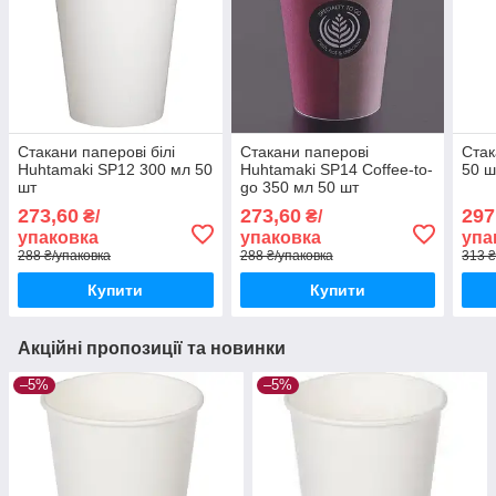
Стакани паперові білі
Стакани паперові
Стак
Huhtamaki SP12 300 мл 50
Huhtamaki SP14 Coffee-to-
50 ш
шт
go 350 мл 50 шт
273,60
273,60
297
₴/
₴/
упаковка
упаковка
упа
288 ₴/упаковка
288 ₴/упаковка
313 ₴
Купити
Купити
Акційні пропозиції та новинки
–5%
–5%