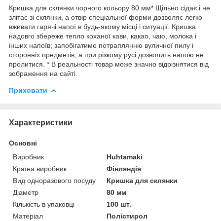
Кришка для склянки чорного кольору 80 мм* Щільно сідає і не
злітає зі склянки, а отвір спеціальної форми дозволяє легко
вживати гарячі напої в будь-якому місці і ситуації. Кришка
надовго збереже тепло коханої кави, какао, чаю, молока і
інших напоїв; запобігатиме потраплянню вуличної пилу і
сторонніх предметів, а при різкому русі дозволить напою не
пролитися. * В реальності товар може значно відрізнятися від
зображення на сайті.
Приховати
Характеристики
Основні
Виробник
Huhtamaki
Країна виробник
Фінляндія
Вид одноразового посуду
Кришка для склянки
Діаметр
80 мм
Кількість в упаковці
100 шт.
Матеріал
Полістирол