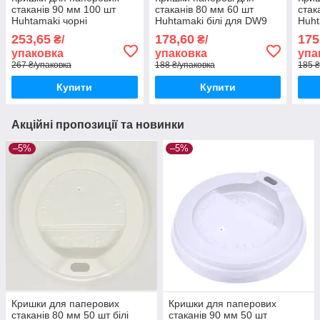
стаканів 90 мм 100 шт
стаканів 80 мм 60 шт
стак
Huhtamaki чорні
Huhtamaki білі для DW9
Huht
253,65
178,60
175
₴/
₴/
упаковка
упаковка
упа
267 ₴/упаковка
188 ₴/упаковка
185 ₴
Купити
Купити
Акційні пропозиції та новинки
–5%
–5%
Кришки для паперових
Кришки для паперових
стаканів 80 мм 50 шт білі
стаканів 90 мм 50 шт