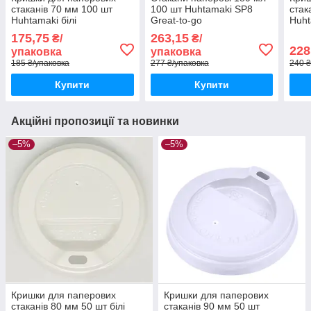
стаканів 70 мм 100 шт
100 шт Huhtamaki SP8
стак
Huhtamaki білі
Great-to-go
Huht
175,75
263,15
₴/
₴/
228
упаковка
упаковка
185 ₴/упаковка
277 ₴/упаковка
240 ₴
Купити
Купити
Акційні пропозиції та новинки
–5%
–5%
Кришки для паперових
Кришки для паперових
стаканів 80 мм 50 шт білі
стаканів 90 мм 50 шт