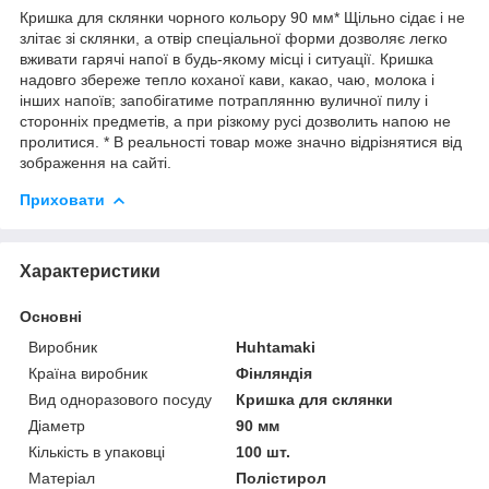
Кришка для склянки чорного кольору 90 мм* Щільно сідає і не
злітає зі склянки, а отвір спеціальної форми дозволяє легко
вживати гарячі напої в будь-якому місці і ситуації. Кришка
надовго збереже тепло коханої кави, какао, чаю, молока і
інших напоїв; запобігатиме потраплянню вуличної пилу і
сторонніх предметів, а при різкому русі дозволить напою не
пролитися. * В реальності товар може значно відрізнятися від
зображення на сайті.
Приховати
Характеристики
Основні
Виробник
Huhtamaki
Країна виробник
Фінляндія
Вид одноразового посуду
Кришка для склянки
Діаметр
90 мм
Кількість в упаковці
100 шт.
Матеріал
Полістирол