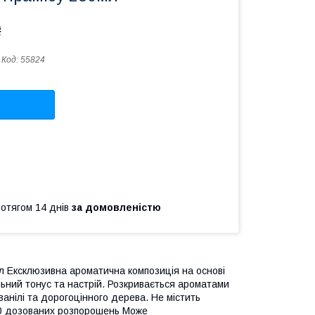
₴
Код:
55824
ротягом 14 днів
за домовленістю
мл Ексклюзивна ароматична композиція на основі
льний тонус та настрій. Розкривається ароматами
, ванілі та дорогоцінного дерева. Не містить
300 дозованих розпорошень Може