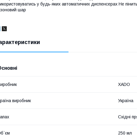
икористовуватись у будь-яких автоматичних диспенсерах Не пінить
зоновий шар
арактеристики
Основні
иробник
ХАDО
раїна виробник
Україна
апах
Східні п
б`єм
250 мл