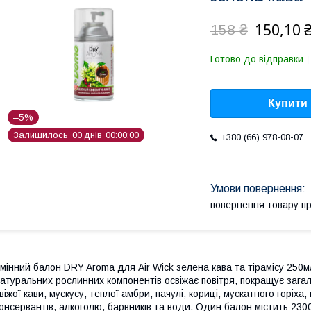
150,10 
158 ₴
Готово до відправки
Купити
–5%
Залишилось
0
0
днів
0
0
0
0
0
0
+380 (66) 978-08-07
повернення товару п
мінний балон DRY Aroma для Air Wick зелена кава та тірамісу 250
атуральних рослинних компонентів освіжає повітря, покращує зага
віжої кави, мускусу, теплої амбри, пачулі, кориці, мускатного горіха
онсервантів, алкоголю, барвників та води. Один балон містить 2