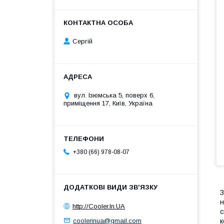
Сергій
вул. Ізюмська 5, поверх 6,
приміщення 17, Київ, Україна
+380 (66) 978-08-07
З
н
http://Cooler.In.UA
с
coolerinua@gmail.com
к