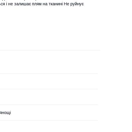
ся і не залишає плям на тканині Не руйнує
рянощі