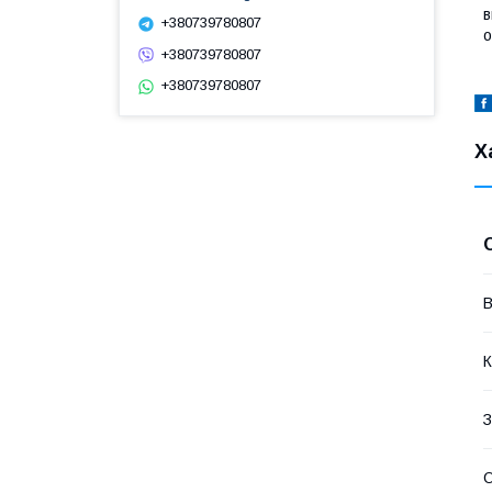
в
+380739780807
о
+380739780807
+380739780807
Х
В
К
З
О