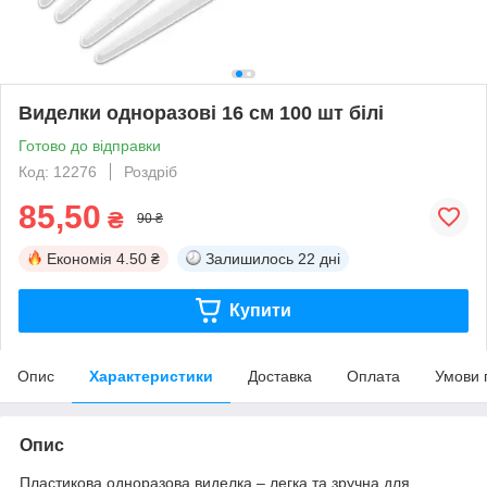
Виделки одноразові 16 см 100 шт білі
Готово до відправки
Код: 12276
Роздріб
85,50
₴
90 ₴
Економія
4.50 ₴
Залишилось
22 дні
Купити
Опис
Характеристики
Доставка
Оплата
Умови 
Опис
Пластикова одноразова виделка – легка та зручна для