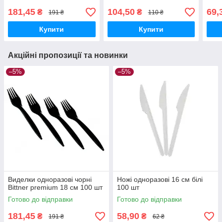
181,45
104,50
69,
₴
₴
191 ₴
110 ₴
Купити
Купити
Акційні пропозиції та новинки
–5%
–5%
Виделки одноразові чорні
Ножі одноразові 16 см білі
Bittner premium 18 см 100 шт
100 шт
Готово до відправки
Готово до відправки
181,45
58,90
₴
₴
191 ₴
62 ₴