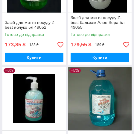
Засіб для миття посуду Z-
Засіб для миття посуду Z-
best бальзам Алое Вера 5л
best яблуко 5л 49052
49055
Готово до відправки
Готово до відправки
173,85
179,55
₴
₴
183 ₴
189 ₴
Купити
Купити
–5%
–5%