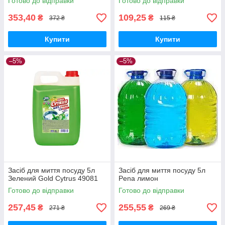
Готово до відправки
Готово до відправки
353,40
109,25
₴
₴
372 ₴
115 ₴
Купити
Купити
–5%
–5%
Засіб для миття посуду 5л
Засіб для миття посуду 5л
Зелений Gold Cytrus 49081
Pena лимон
Готово до відправки
Готово до відправки
257,45
255,55
₴
₴
271 ₴
269 ₴