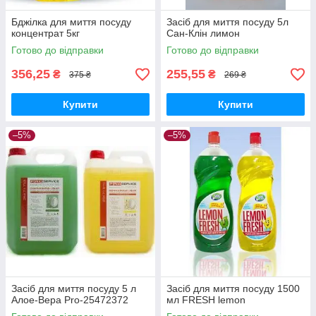
Бджілка для миття посуду
Засіб для миття посуду 5л
концентрат 5кг
Сан-Клін лимон
Готово до відправки
Готово до відправки
356,25
255,55
₴
₴
375 ₴
269 ₴
Купити
Купити
–5%
–5%
Засіб для миття посуду 5 л
Засіб для миття посуду 1500
Алое-Вера Pro-25472372
мл FRESH lemon